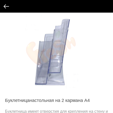
Буклетницанастольная на 2 кармана А4
Буклетница имеет отверстия для крепления на стену и